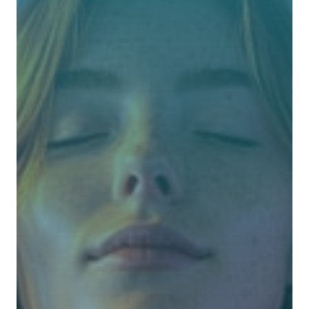
 Warum man Abreaktionen nicht fürchten 
muss und wie man sie zur Heilung nutzt
• Was tun, wenn Abreaktionen auftauchen, 
wenn keine Zeit für die Behandlung des 
aufbrechen-
 den Traumas vorhanden ist (z. B. am Ende der 
Sitzung) oder nicht der geeignete Rahmen (z. B
 Affektdurchbruch während einer Hypnose-
Demonstration)
• So nutzt du die Abreaktionen als Katalysator 
für die Heilung