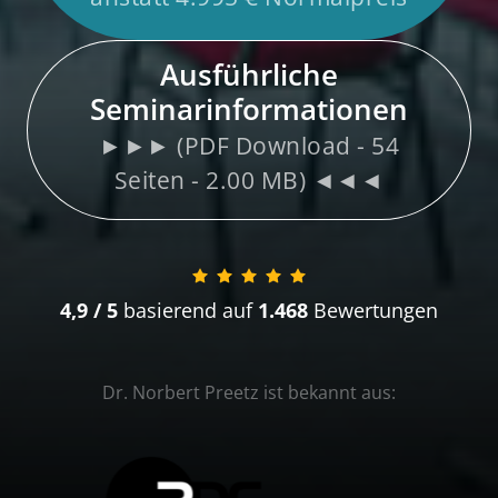
Ausführliche
Seminarinformationen
►►► (PDF Download - 54
Seiten - 2.00 MB) ◄◄◄
4,9 / 5 
basierend auf
 1.468 
Bewertungen
Dr. 
Norbert 
Preetz 
ist 
bekannt 
aus: